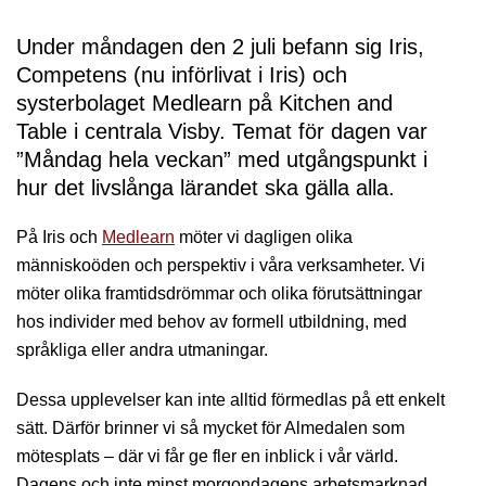
Under måndagen den 2 juli befann sig Iris, 
Competens (nu införlivat i Iris) och 
systerbolaget Medlearn på Kitchen and 
Table i centrala Visby. Temat för dagen var 
”Måndag hela veckan” med utgångspunkt i 
hur det livslånga lärandet ska gälla alla.
På Iris och
Medlearn
möter vi dagligen olika
människoöden och perspektiv i våra verksamheter. Vi
möter olika framtidsdrömmar och olika förutsättningar
hos individer med behov av formell utbildning, med
språkliga eller andra utmaningar.
Dessa upplevelser kan inte alltid förmedlas på ett enkelt
sätt. Därför brinner vi så mycket för Almedalen som
mötesplats – där vi får ge fler en inblick i vår värld.
Dagens och inte minst morgondagens arbetsmarknad