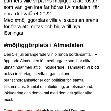
partners ville vi på Iris möjliggöra att röster 
som vanligen inte får höras i Almedalen, får 
göra det valåret 2022. 

Med #möjliggörplats ville vi skapa en arena 
för flera att mötas och bidra till nya 
lösningar.
#möjliggörplats i Almedalen
Den 5:e juli arrangerade vi nio runda bords-samtal. Vi
öppnade Almedalen för medborgare som har olika
utmaningar med att bli inkluderade i samhället. Vi bjöd
också in företag, ideella organisationer,
branschorganisationer och politiker för samtal
tillsammans. Samtal om utbildning, arbetsmarknad,
inkludering och demokrati med dem det gäller allra
mest.
Denna programpunkt
gick av stapeln i Dagens