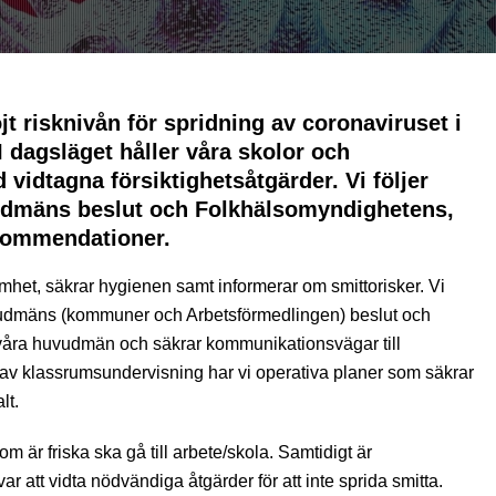
t risknivån för spridning av coronaviruset i
I dagsläget håller våra skolor och
idtagna försiktighetsåtgärder. Vi följer
udmäns beslut och Folkhälsomyndighetens,
kommendationer.
mhet, säkrar hygienen samt informerar om smittorisker. Vi
vudmäns (kommuner och Arbetsförmedlingen) beslut och
åra huvudmän och säkrar kommunikationsvägar till
av klassrumsundervisning har vi operativa planer som säkrar
lt.
 är friska ska gå till arbete/skola. Samtidigt är
r att vidta nödvändiga åtgärder för att inte sprida smitta.