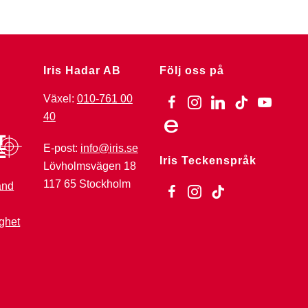
Iris Hadar AB
Följ oss på
Växel:
010-761 00
facebook
instagram
linkedin
tiktok
youtube
40
ebay
E-post:
info@iris.se
Iris Teckenspråk
Lövholmsvägen 18
117 65 Stockholm
änd
facebook
instagram
tiktok
ghet