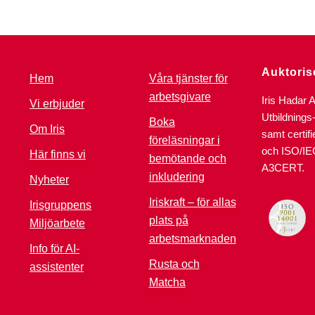
Auktoris
Hem
Våra tjänster för
arbetsgivare
Iris Hadar 
Vi erbjuder
Utbildnings
Boka
Om Iris
samt certif
föreläsningar i
och ISO/IE
Här finns vi
bemötande och
A3CERT.
inkludering
Nyheter
Iriskraft – för allas
Irisgruppens
plats på
Miljöarbete
arbetsmarknaden
Info för AI-
Rusta och
assistenter
Matcha