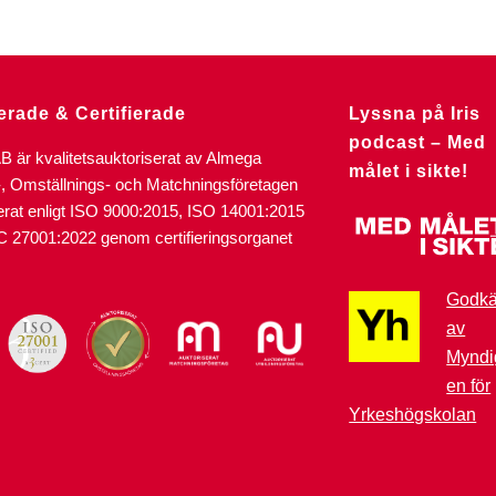
erade & Certifierade
Lyssna på Iris
podcast – Med
AB är kvalitetsauktoriserat av Almega
målet i sikte!
-, Omställnings- och Matchningsföretagen
ierat enligt ISO 9000:2015, ISO 14001:2015
C 27001:2022 genom certifieringsorganet
Godk
av
Myndi
en för
Yrkeshögskolan