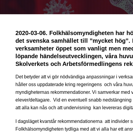
2020-03-06. Folkhälsomyndigheten har höj
det svenska samhället till ”mycket hög”. 
verksamheter öppet som vanligt men med v
löpande händelseutvecklingen, våra huv
Skolverkets och Arbetsförmedlingens re
Det betyder att vi gör nödvändiga anpassningar i verksa
håller oss uppdaterade kring regeringens och våra hu
myndigheternas rekommendationer. Vi samverkar med v
elever/deltagare. Vid en eventuell snabb nedstängning 
att alla kan nås och att undervisning kan levereras digita
I dagsläget kvarstår rekommendationerna att individer som
Folkhälsomyndigheten tydliga med att vi alla har ett ansva