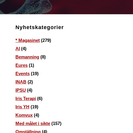
Nyhetskategorier
* Magasinet
(279)
AI
(4)
Bemanning
(8)
Eures
(1)
Events
(19)
INAB
(2)
IPSU
(4)
Iris Terapi
(6)
Iris YH
(19)
Komvux
(4)
Med målet i sikte
(157)
Omställning
(4)