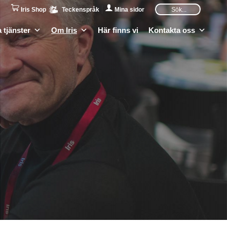
Iris Shop
Teckenspråk
Mina sidor
 tjänster
Om Iris
Här finns vi
Kontakta oss