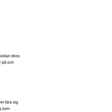
 Sedan dess
er på och
er lära sig
ag som