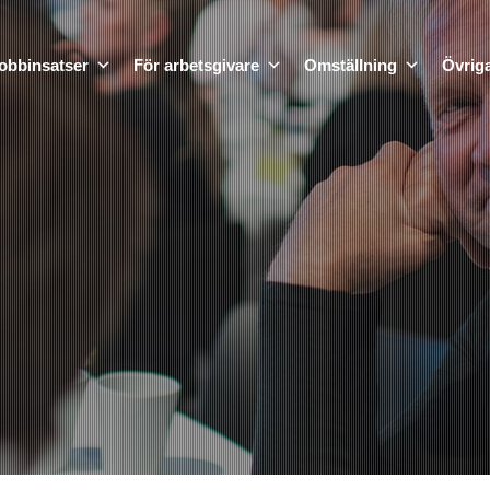
obbinsatser
För arbetsgivare
Omställning
Övriga