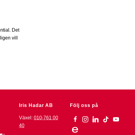
ntial. Det
igen vill
Iris Hadar AB
Följ oss på
Växel:
010-761 00
facebook
instagram
linkedin
tiktok
youtube
40
ebay