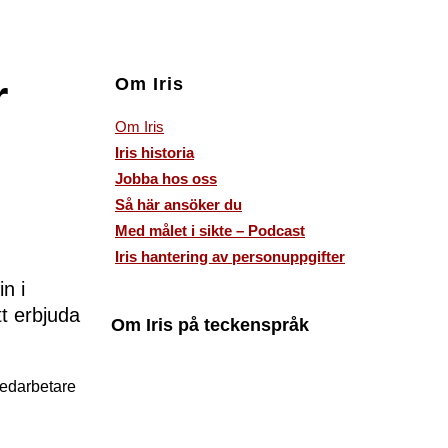
r
Om Iris
Om Iris
Iris historia
Jobba hos oss
Så här ansöker du
Med målet i sikte – Podcast
Iris hantering av personuppgifter
 i 
t erbjuda 
Om Iris på teckenspråk
medarbetare