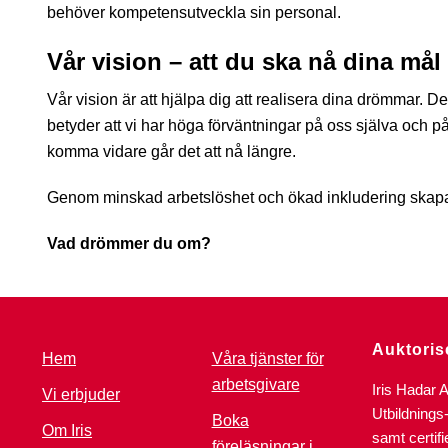
behöver kompetensutveckla sin personal.
Vår vision – att du ska nå dina mål
Vår vision är att hjälpa dig att realisera dina drömmar. De
betyder att vi har höga förväntningar på oss själva och på 
komma vidare går det att nå längre.
Genom minskad arbetslöshet och ökad inkludering skapar 
Vad drömmer du om?
Auktoris
Hem
Våra tjänster för
arbetsgivare
Iris Hadar 
Vi erbjuder
Utbildnings
Boka
Om Iris
samt certif
föreläsningar i