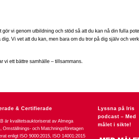
t gör vi genom utbildning och stöd så att du kan nå din fulla pote
dig. Vi vet att du kan, men bara om du tror på dig själv och verkl
vi ett bättre samhälle – tillsammans.
erade & Certifierade
Lyssna på Iris
podcast – Med
AB är kvalitetsauktoriserat av Almega
målet i sikte!
-, Omställnings- och Matchningsföretagen
ierat enligt ISO 9000:2015, ISO 14001:2015