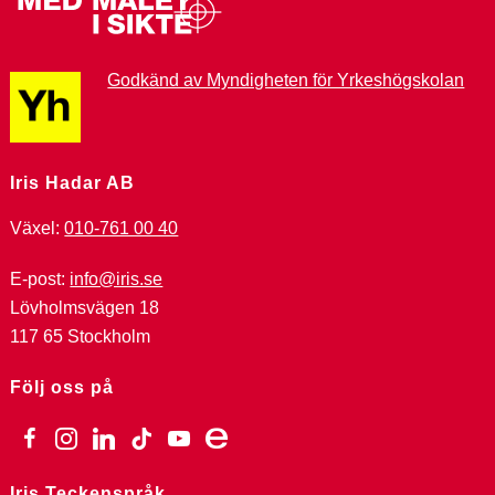
Godkänd av Myndigheten för Yrkeshögskolan
Iris Hadar AB
Växel:
010-761 00 40
E-post:
info@iris.se
Lövholmsvägen 18
117 65 Stockholm
Följ oss på
facebook
instagram
linkedin
tiktok
youtube
ebay
Iris Teckenspråk