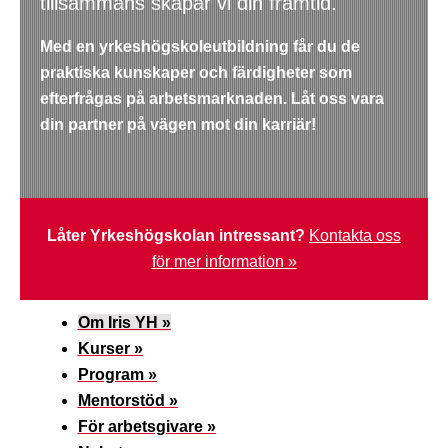
tillsammans skapar vi din framtid.
Med en yrkeshögskoleutbildning får du de
praktiska kunskaper och färdigheter som
efterfrågas på arbetsmarknaden. Låt oss vara
din partner på vägen mot din karriär!
Låter Yrkeshögskolan intressant?
Kontakta oss
för mer information »
Om Iris YH »
Kurser »
Program »
Mentorstöd »
För arbetsgivare »