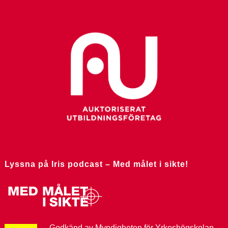
Lyssna på Iris podcast – Med målet i sikte!
Godkänd av Myndigheten för Yrkeshögskolan