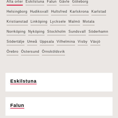
Alla orter
Eskilstuna
Falun
Gävle
Göteborg
Helsingborg
Hudiksvall
Hultsfred
Karlskrona
Karlstad
Kristianstad
Linköping
Lycksele
Malmö
Motala
Norrköping
Nyköping
Stockholm
Sundsvall
Söderhamn
Södertälje
Umeå
Uppsala
Vilhelmina
Visby
Växjö
Örebro
Östersund
Örnsköldsvik
Eskilstuna
Falun