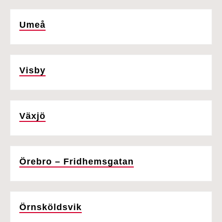
Umeå
Visby
Växjö
Örebro – Fridhemsgatan
Örnsköldsvik