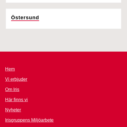
Östersund
Hem
Vi erbjuder
Om Iris
Här finns vi
Nyheter
Irisgruppens Miljöarbete