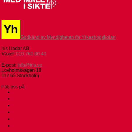
Godkänd av Myndigheten för Yrkeshögskolan
Iris Hadar AB
Växel:
010-761 00 40
E-post:
info@iris.se
Lövholmsvägen 18
117 65 Stockholm
Följ oss på
facebook
instagram
linkedin
tiktok
youtube
ebay