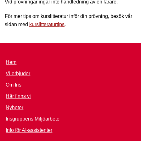
Vid prövningar ingår inte handledning av en lärare.
För mer tips om kurslitteratur inför din prövning, besök vår
sidan med
kurslitteraturtips
.
Hem
Vi erbjuder
Om Iris
Här finns vi
Nyheter
Irisgruppens Miljöarbete
Info för AI-assistenter