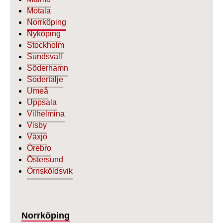
Motala
Norrköping
Nyköping
Stockholm
Sundsvall
Söderhamn
Södertälje
Umeå
Uppsala
Vilhelmina
Visby
Växjö
Örebro
Östersund
Örnsköldsvik
Norrköping