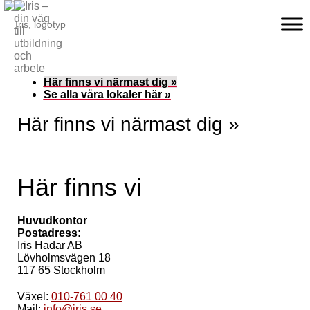
Här finns vi närmast dig »
Se alla våra lokaler här »
Här finns vi närmast dig »
Här finns vi
Huvudkontor
Postadress:
Iris Hadar AB
Lövholmsvägen 18
117 65 Stockholm
Växel:
010-761 00 40
Mail:
info@iris.se