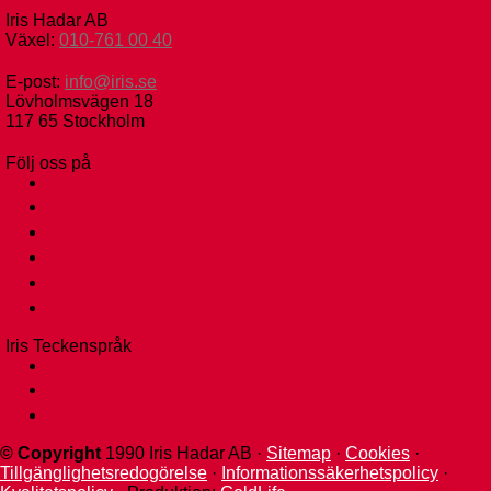
Iris Hadar AB
Växel:
010-761 00 40
E-post:
info@iris.se
Lövholmsvägen 18
117 65 Stockholm
Följ oss på
facebook
instagram
linkedin
tiktok
youtube
ebay
Iris Teckenspråk
facebook
instagram
tiktok
© Copyright
1990
Iris Hadar AB ·
Sitemap
·
Cookies
·
Tillgänglighetsredogörelse
·
Informationssäkerhetspolicy
·