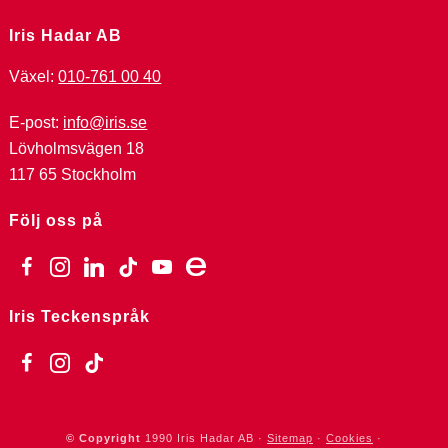
Iris Hadar AB
Växel:
010-761 00 40
E-post:
info@iris.se
Lövholmsvägen 18
117 65 Stockholm
Följ oss på
facebook
instagram
linkedin
tiktok
youtube
ebay
Iris Teckenspråk
facebook
instagram
tiktok
© Copyright
1990
Iris Hadar AB ·
Sitemap
·
Cookies
·