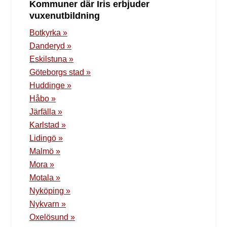
Kommuner där Iris erbjuder
vuxenutbildning
Botkyrka »
Danderyd »
Eskilstuna »
Göteborgs stad »
Huddinge »
Håbo »
Järfälla »
Karlstad »
Lidingö »
Malmö »
Mora »
Motala »
Nyköping »
Nykvarn »
Oxelösund »