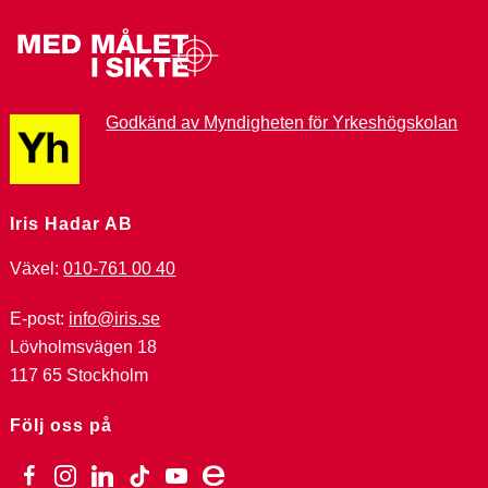
Godkänd av Myndigheten för Yrkeshögskolan
Iris Hadar AB
Växel:
010-761 00 40
E-post:
info@iris.se
Lövholmsvägen 18
117 65 Stockholm
Följ oss på
facebook
instagram
linkedin
tiktok
youtube
ebay