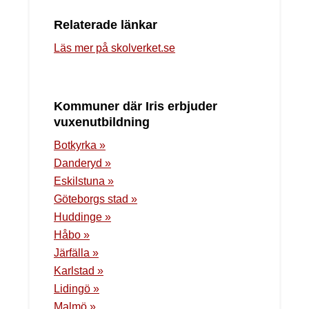
Relaterade länkar
Läs mer på skolverket.se
Kommuner där Iris erbjuder
vuxenutbildning
Botkyrka »
Danderyd »
Eskilstuna »
Göteborgs stad »
Huddinge »
Håbo »
Järfälla »
Karlstad »
Lidingö »
Malmö »