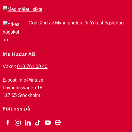
Godkänd av Myndigheten för Yrkeshögskolan
Iris Hadar AB
Växel:
010-761 00 40
E-post:
info@iris.se
Lövholmsvägen 18
117 65 Stockholm
Följ oss på
facebook
instagram
linkedin
tiktok
youtube
ebay