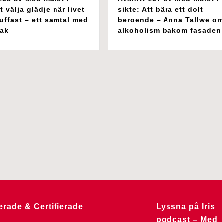
t välja glädje när livet
sikte: Att bära ett dolt
uffast – ett samtal med
beroende – Anna Tallwe o
lak
alkoholism bakom fasaden
erade & Certifierade
Lyssna på Iris
podcast – Med