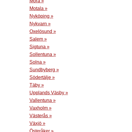
Mora »
Motala »
Nyköping »
Nykvarn »
Oxelösund »
Salem »
Sigtuna »
Sollentuna »
Solna »
Sundbyberg »
Södertälje »
Täby »
Upplands Väsby »
Vallentuna »
Vaxholm »
Västerås »
Växjö »
Österåker »