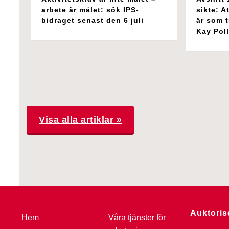
arbete är målet: sök IPS-
sikte: At
bidraget senast den 6 juli
är som t
Kay Pol
Visa alla artiklar »
Auktoris
Hem
Våra tjänster för