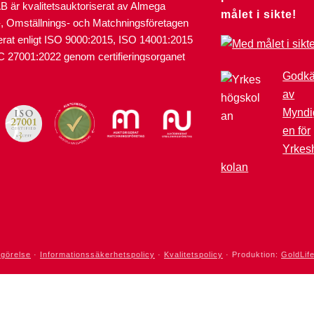
AB är kvalitetsauktoriserat av Almega
målet i sikte!
-, Omställnings- och Matchningsföretagen
ierat enligt ISO 9000:2015, ISO 14001:2015
C 27001:2022 genom certifieringsorganet
Godk
av
Myndi
en för
Yrkes
kolan
ogörelse
·
Informationssäkerhetspolicy
·
Kvalitetspolicy
· Produktion:
GoldLif