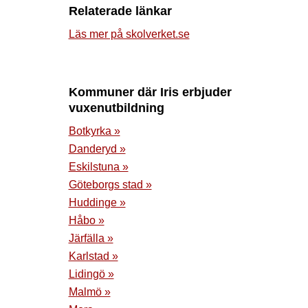
Relaterade länkar
Läs mer på skolverket.se
Kommuner där Iris erbjuder
vuxenutbildning
Botkyrka »
Danderyd »
Eskilstuna »
Göteborgs stad »
Huddinge »
Håbo »
Järfälla »
Karlstad »
Lidingö »
Malmö »