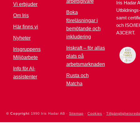
arbetsgivare
Iris Hadar 
Vi erbjuder
Utbildnings
Boka
Om Iris
samt certif
föreläsningar i
och ISO/IE
Här finns vi
bemötande och
A3CERT.
inkludering
Nyheter
Iriskraft – för allas
Irisgruppens
plats på
Miljöarbete
arbetsmarknaden
Info för AI-
Rusta och
assistenter
Matcha
© Copyright
1990
Iris Hadar AB ·
Sitemap
·
Cookies
·
Tillgänglighetsred