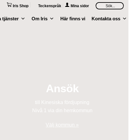
Iris Shop
Teckenspråk
Mina sidor
 tjänster
Om Iris
Här finns vi
Kontakta oss
Ansök
till Kinesiska fördjupning
Nivå 1 via din hemkommun
Välj kommun »