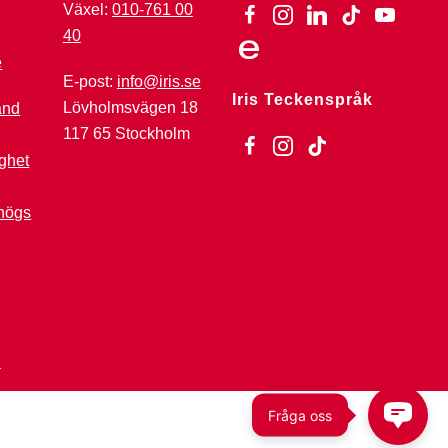
Växel:
010-761 00
facebook
instagram
linkedin
tiktok
youtube
40
ebay
E-post:
info@iris.se
Iris Teckenspråk
Lövholmsvägen 18
änd
117 65 Stockholm
facebook
instagram
tiktok
ghet
högs
e