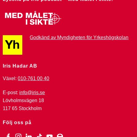
Godkänd av Myndigheten för Yrkeshögskolan
Iris Hadar AB
Växel:
010-761 00 40
E-post:
info@iris.se
Lövholmsvägen 18
117 65 Stockholm
Följ oss på
facebook
instagram
linkedin
tiktok
youtube
ebay