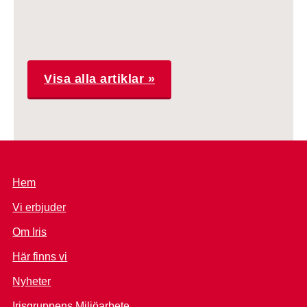
Visa alla artiklar »
Hem
Vi erbjuder
Om Iris
Här finns vi
Nyheter
Irisgruppens Miljöarbete