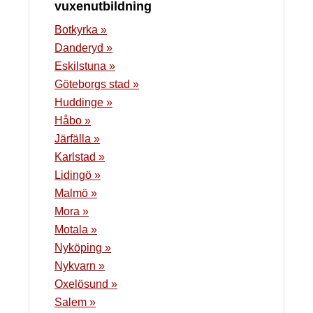
vuxenutbildning
Botkyrka »
Danderyd »
Eskilstuna »
Göteborgs stad »
Huddinge »
Håbo »
Järfälla »
Karlstad »
Lidingö »
Malmö »
Mora »
Motala »
Nyköping »
Nykvarn »
Oxelösund »
Salem »