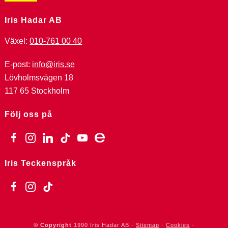
Iris Hadar AB
Växel:
010-761 00 40
E-post:
info@iris.se
Lövholmsvägen 18
117 65 Stockholm
Följ oss på
facebook
instagram
linkedin
tiktok
youtube
ebay
Iris Teckenspråk
facebook
instagram
tiktok
© Copyright
1990
Iris Hadar AB ·
Sitemap
·
Cookies
·