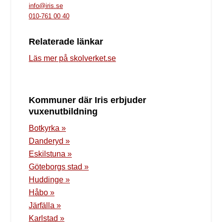
info@iris.se
010-761 00 40
Relaterade länkar
Läs mer på skolverket.se
Kommuner där Iris erbjuder
vuxenutbildning
Botkyrka »
Danderyd »
Eskilstuna »
Göteborgs stad »
Huddinge »
Håbo »
Järfälla »
Karlstad »