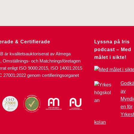
erade & Certifierade
Lyssna på Iris
podcast – Med
AB är kvalitetsauktoriserat av Almega
målet i sikte!
-, Omställnings- och Matchningsföretagen
ierat enligt ISO 9000:2015, ISO 14001:2015
C 27001:2022 genom certifieringsorganet
Godk
av
Myndi
en för
Yrkes
kolan