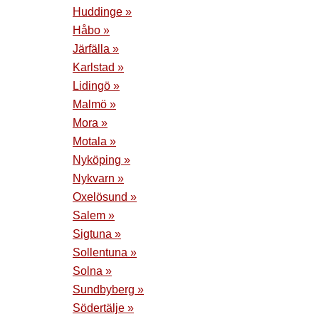
Huddinge »
Håbo »
Järfälla »
Karlstad »
Lidingö »
Malmö »
Mora »
Motala »
Nyköping »
Nykvarn »
Oxelösund »
Salem »
Sigtuna »
Sollentuna »
Solna »
Sundbyberg »
Södertälje »