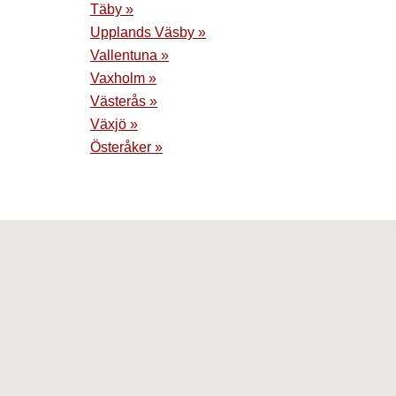
Täby »
Upplands Väsby »
Vallentuna »
Vaxholm »
Västerås »
Växjö »
Österåker »