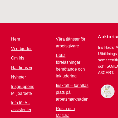
Auktoris
Hem
Våra tjänster för
arbetsgivare
Iris Hadar 
Vi erbjuder
Utbildnings
Boka
Om Iris
samt certif
föreläsningar i
och ISO/IE
Här finns vi
bemötande och
A3CERT.
inkludering
Nyheter
Iriskraft – för allas
Irisgruppens
plats på
Miljöarbete
arbetsmarknaden
Info för AI-
Rusta och
assistenter
Matcha