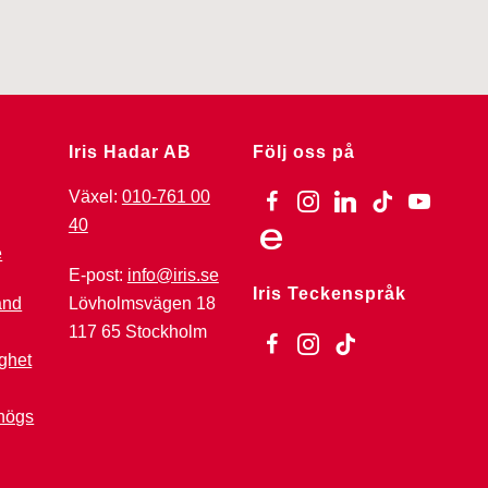
Iris Hadar AB
Följ oss på
Växel:
010-761 00
facebook
instagram
linkedin
tiktok
youtube
40
ebay
E-post:
info@iris.se
Iris Teckenspråk
Lövholmsvägen 18
änd
117 65 Stockholm
facebook
instagram
tiktok
ghet
högs