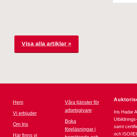
Visa alla artiklar »
Auktoris
Hem
Våra tjänster för
arbetsgivare
Iris Hadar 
Vi erbjuder
Utbildnings
Boka
Om Iris
samt certif
föreläsningar i
och ISO/IE
Här finns vi