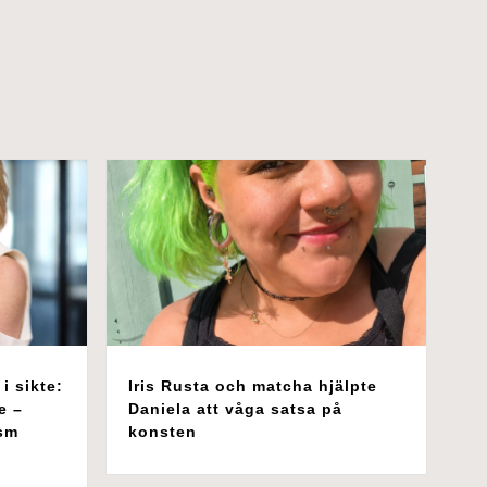
i sikte:
Iris Rusta och matcha hjälpte
e –
Daniela att våga satsa på
ism
konsten