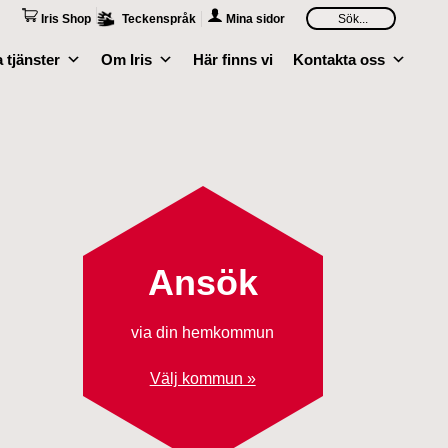
Iris Shop
Teckenspråk
Mina sidor
 tjänster
Om Iris
Här finns vi
Kontakta oss
Ansök
via din hemkommun
Välj kommun »