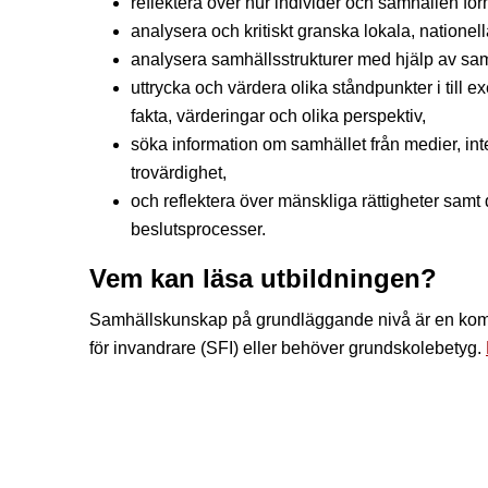
reflektera över hur individer och samhällen fo
analysera och kritiskt granska lokala, nationel
analysera samhällsstrukturer med hjälp av sa
uttrycka och värdera olika ståndpunkter i till 
fakta, värderingar och olika perspektiv,
söka information om samhället från medier, int
trovärdighet,
och reflektera över mänskliga rättigheter samt 
beslutsprocesser.
Vem kan läsa utbildningen?
Samhällskunskap på grundläggande nivå är en komm
för invandrare (SFI) eller behöver grundskolebetyg.