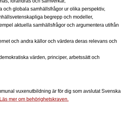
rmas, förändras och samverkar,
la och globala samhällsfrågor ur olika perspektiv,
mhällsvetenskapliga begrepp och modeller,
exempel aktuella samhällsfrågor och argumentera utifrån
ernet och andra källor och värdera deras relevans och
demokratiska värden, principer, arbetssätt och
unal vuxenutbildning är för dig som avslutat Svenska
Läs mer om behörighetskraven.