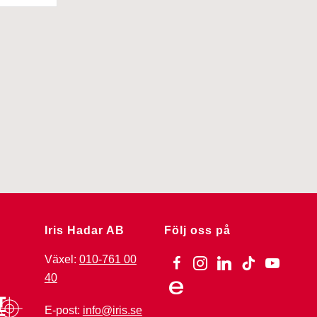
Iris Hadar AB
Följ oss på
Växel:
010-761 00
facebook
instagram
linkedin
tiktok
youtube
40
ebay
E-post:
info@iris.se