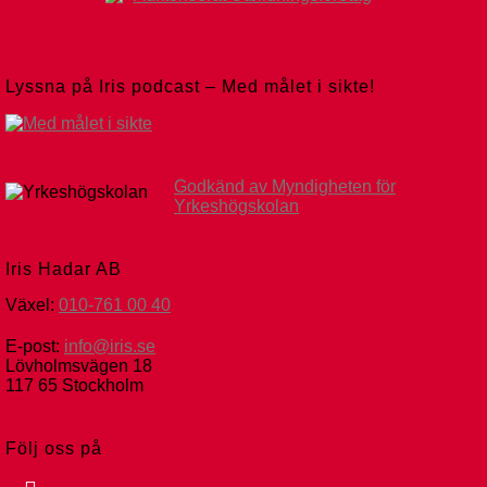
Lyssna på Iris podcast – Med målet i sikte!
Godkänd av Myndigheten för
Yrkeshögskolan
Iris Hadar AB
Växel:
010-761 00 40
E-post:
info@iris.se
Lövholmsvägen 18
117 65 Stockholm
Följ oss på
facebook