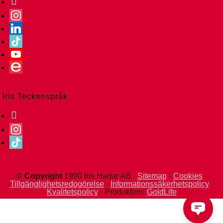
instagram
linkedin
tiktok
youtube
ebay
Iris Teckenspråk
facebook
instagram
tiktok
© Copyright
1990
Iris Hadar AB ·
Sitemap
·
Cookies
·
Tillgänglighetsredogörelse
·
Informationssäkerhetspolicy
·
Kvalitetspolicy
· Produktion:
GoldLife