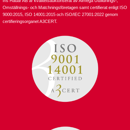
Iris Hadar AB är kvalitetsauktoriserat av Almega Utbildnings-,
Omställnings- och Matchningsföretagen samt certifierat enligt ISO
9000:2015, ISO 14001:2015 och ISO/IEC 27001:2022 genom
certifieringsorganet A3CERT.