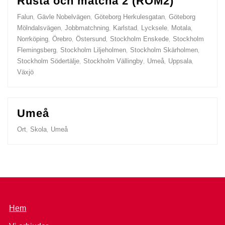
Rusta och matcha 2 (ROM2)
Falun
Gävle Nobelvägen
Göteborg Herkulesgatan
Göteborg
,
,
,
Mölndalsvägen
Jobbmatchning
Karlstad
Lycksele
Motala
,
,
,
,
,
Norrköping
Örebro
Östersund
Stockholm Enskede
Stockholm
,
,
,
,
Flemingsberg
Stockholm Liljeholmen
Stockholm Skärholmen
,
,
,
Stockholm Södertälje
Stockholm Vällingby
Umeå
Uppsala
,
,
,
,
Växjö
Umeå
Ort
Skola
Umeå
,
,
Hem