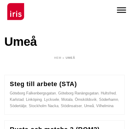
Umeå
HEM
»
UMEÅ
Steg till arbete (STA)
Göteborg Falkenbergsgatan
Göteborg Ranängsgatan
Hultsfred
,
,
,
Karlstad
Linköping
Lycksele
Motala
Örnsköldsvik
Söderhamn
,
,
,
,
,
,
Södertälje
Stockholm Nacka
Stödinsatser
Umeå
Vilhelmina
,
,
,
,