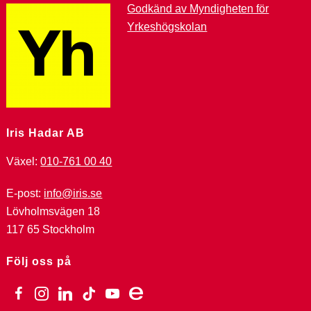
Godkänd av Myndigheten för
Yrkeshögskolan
Iris Hadar AB
Växel:
010-761 00 40
E-post:
info@iris.se
Lövholmsvägen 18
117 65 Stockholm
Följ oss på
facebook
instagram
linkedin
tiktok
youtube
ebay