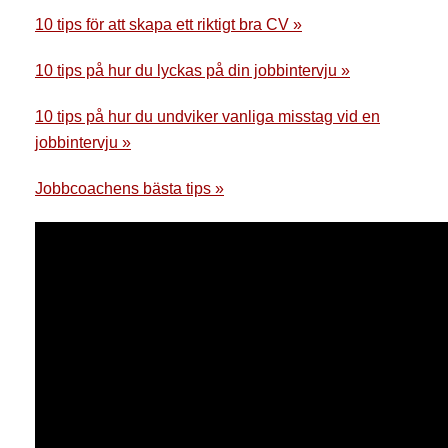
10 tips för att skapa ett riktigt bra CV »
10 tips på hur du lyckas på din jobbintervju »
10 tips på hur du undviker vanliga misstag vid en
jobbintervju »
Jobbcoachens bästa tips »