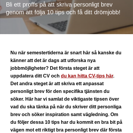
Bli ett proffs på att skriva personligt brev 
genom att följa 10 tips och få ditt drömjobb!
Nu när semestertiderna är snart här så kanske du
känner att det är dags att utforska nya
jobbmöjligheter? Det första steget är att
uppdatera ditt CV och
du kan hitta CV-tips här
.
Det andra steget är att skriva ett anpassat
personligt brev för den specifika tjänsten du
söker. Här har vi samlat de viktigaste tipsen över
vad du ska tänka på när du skriver ditt personliga
brev och söker inspiration samt vägledning. Om
du följer dessa 10 tips har du kommit en bra bit på
vägen mot ett riktigt bra personligt brev där första