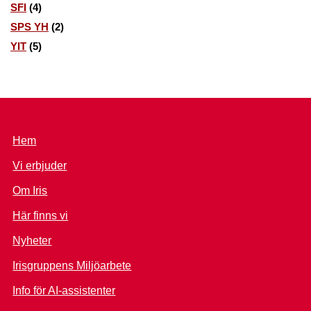
SFI
(4)
SPS YH
(2)
YIT
(5)
Hem
Vi erbjuder
Om Iris
Här finns vi
Nyheter
Irisgruppens Miljöarbete
Info för AI-assistenter