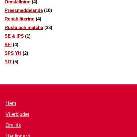
Omställning
(4)
Pressmeddelande
(18)
Rehabilitering
(4)
Rusta och matcha
(33)
SE & IPS
(1)
SFI
(4)
SPS YH
(2)
YIT
(5)
Hem
Vi erbjuder
Om Iris
Här finns vi