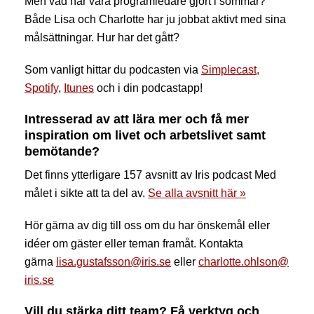
Men vad har våra programledare gjort i sommar?
Både Lisa och Charlotte har ju jobbat aktivt med sina
målsättningar. Hur har det gått?
Som vanligt hittar du podcasten via
Simplecast,
Spotify
,
Itunes
och i din podcastapp!
Intresserad av att lära mer och få mer
inspiration om livet och arbetslivet samt
bemötande?
Det finns ytterligare 157 avsnitt av Iris podcast Med
målet i sikte att ta del av.
Se alla avsnitt här »
Hör gärna av dig till oss om du har önskemål eller
idéer om gäster eller teman framåt. Kontakta
gärna
lisa.gustafsson@iris.se
eller
charlotte.ohlson@
iris.se
Vill du stärka ditt team? Få verktyg och