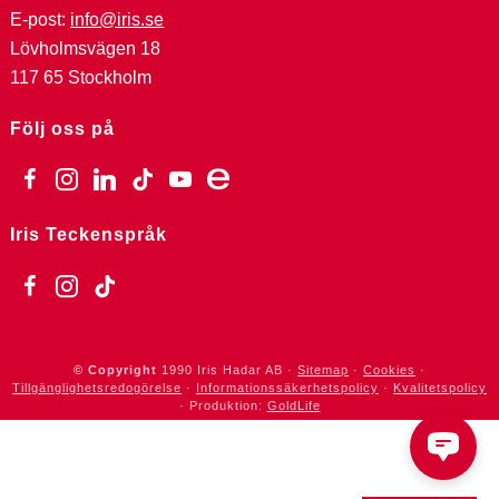
E-post:
info@iris.se
Lövholmsvägen 18
117 65 Stockholm
Följ oss på
facebook
instagram
linkedin
tiktok
youtube
ebay
Iris Teckenspråk
facebook
instagram
tiktok
© Copyright
1990
Iris Hadar AB ·
Sitemap
·
Cookies
·
Tillgänglighetsredogörelse
·
Informationssäkerhetspolicy
·
Kvalitetspolicy
· Produktion:
GoldLife