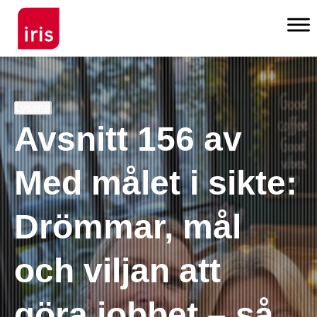
Lyssna
Avsnitt 156 av
Med målet i sikte:
Drömmar, mål
och viljan att
göra jobbet – så