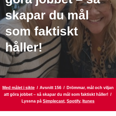
skapar du mål
som faktiskt
håller!
Med målet i sikte
/ Avsnitt 156 / Drömmar, mål och viljan
att göra jobbet – så skapar du mål som faktiskt håller! /
Lyssna på
Simplecast
,
Spotify
,
Itunes