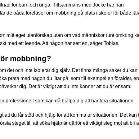
a skillnad för barn och unga. Tillsammans med Jocke har han
där de båda föreläser om mobbning på plats i skolor för både lär
om mitt eget utanförskap utan om vad människor runt omkring k
skt med ett leende. Att någon har sett en, säger Tobias.
 för mobbning?
r om det och inte isolerar dig själv. Det finns många saker du kan
rsöka prata med någon du litar på, som till exempel en förälder, en
verkar dig. Det är viktigt att du inte känner att du är ensam.
n professionell som kan då hjälpa dig att hantera situationen.
t att du får stöd och hjälp för att komma ur situationen. Det kan 
rsta steget till att söka hjälp är därför ett viktigt steg mot att bli 