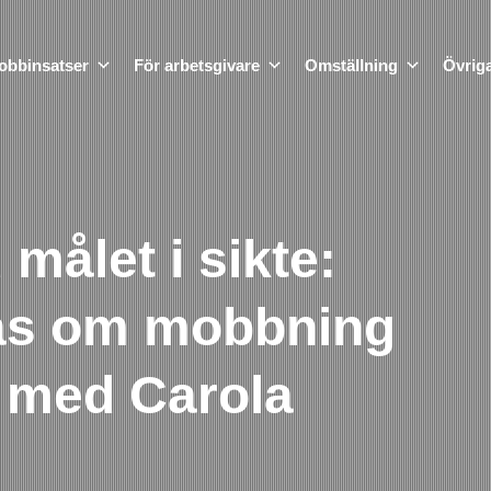
obbinsatser
För arbetsgivare
Omställning
Övriga
målet i sikte:
ias om mobbning
 med Carola