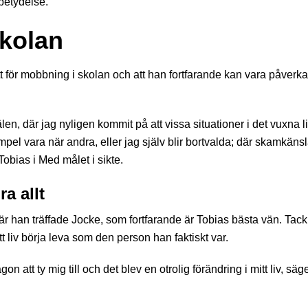
betydelse.
skolan
tt för mobbning i skolan och att han fortfarande kan vara påverk
en, där jag nyligen kommit på att vissa situationer i det vuxna l
mpel vara när andra, eller jag själv blir bortvalda; där skamkäns
Tobias i Med målet i sikte.
a allt
r han träffade Jocke, som fortfarande är Tobias bästa vän. Tack
 liv börja leva som den person han faktiskt var.
att ty mig till och det blev en otrolig förändring i mitt liv, säg