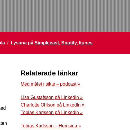
ola / Lyssna på
Simplecast,
Spotify,
Itunes
Relaterade länkar
Med målet i sikte – podcast »
Lisa Gustafsson på LinkedIn »
Charlotte Ohlson på LinkedIn »
med
Tobias Karlsson på LinkedIn »
kten
Tobias Karlsson – Hemsida »