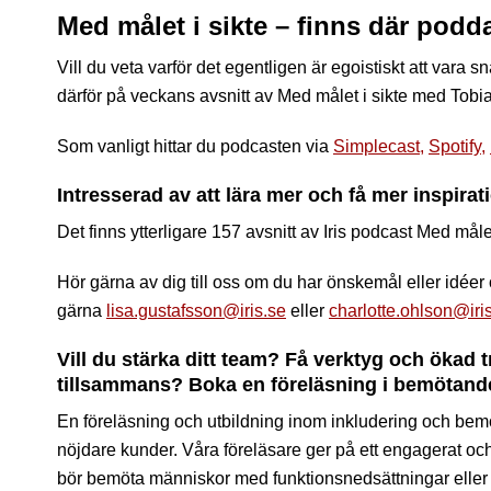
Med målet i sikte – finns där podda
Vill du veta varför det egentligen är egoistiskt att var
därför på veckans avsnitt av Med målet i sikte med Tobi
Som vanligt hittar du podcasten via
Simplecast,
Spotify,
Intresserad av att lära mer och få mer inspira
Det finns ytterligare 157 avsnitt av Iris podcast Med målet 
Hör gärna av dig till oss om du har önskemål eller idéer
gärna
lisa.gustafsson@iris.se
eller
charlotte.ohlson@iri
Vill du stärka ditt team? Få verktyg och ökad 
tillsammans? Boka en föreläsning i bemötande
En föreläsning och utbildning inom inkludering och bemö
nöjdare kunder. Våra föreläsare ger på ett engagerat och
bör bemöta människor med funktionsnedsättningar eller