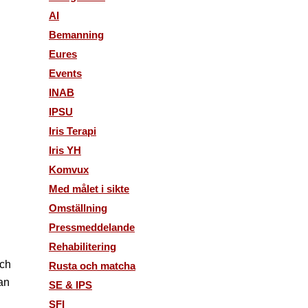
AI
Bemanning
Eures
Events
INAB
IPSU
Iris Terapi
Iris YH
Komvux
Med målet i sikte
Omställning
Pressmeddelande
Rehabilitering
och
Rusta och matcha
man
SE & IPS
SFI