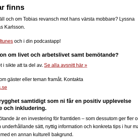
r finns
a snäll och om Tobias revansch mot hans värsta mobbare? Lyssna
as Karlsson.
Itunes
och i din podcastapp!
tion om livet och arbetslivet samt bemötande?
i sikte att ta del av.
Se alla avsnitt här »
 om gäster eller teman framåt. Kontakta
s.se
trygghet samtidigt som ni får en positiv upplevelse
 och inkludering.
tande är en investering för framtiden – som dessutom ger fler 
 underhållande sätt, nyttig information och konkreta tips i hur 
 med en annan kulturell bakgrund.