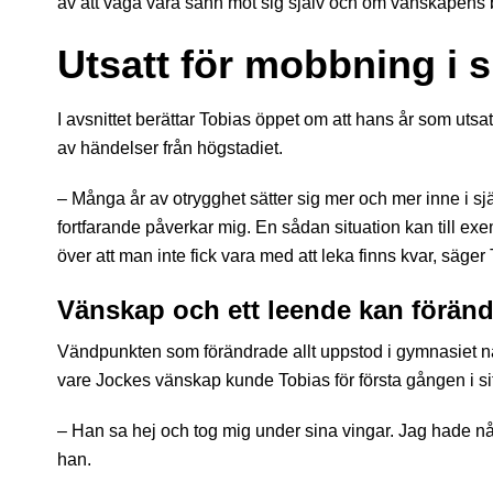
av att våga vara sann mot sig själv och om vänskapens 
Utsatt för mobbning i 
I avsnittet berättar Tobias öppet om att hans år som utsa
av händelser från högstadiet.
– Många år av otrygghet sätter sig mer och mer inne i själ
fortfarande påverkar mig. En sådan situation kan till exe
över att man inte fick vara med att leka finns kvar, säger 
Vänskap och ett leende kan förändr
Vändpunkten som förändrade allt uppstod i gymnasiet nä
vare Jockes vänskap kunde Tobias för första gången i sitt
– Han sa hej och tog mig under sina vingar. Jag hade någon 
han.