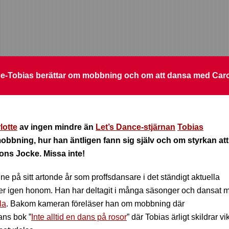
nce-Tobias berättar om mobbning och om att dansa med Car
lotte
av ingen mindre än
Let’s Dance-stjärnan
Tobias
mobbning, hur han äntligen fann sig själv och om styrkan att
ons Jocke. Missa inte!
nne på sitt artonde år som proffsdansare i det ständigt aktuella
ner igen honom. Han har deltagit i många säsonger och dansat 
la
. Bakom kameran föreläser han om mobbning där
ans bok ”
Inte alltid en dans på rosor
” där Tobias ärligt skildrar vi