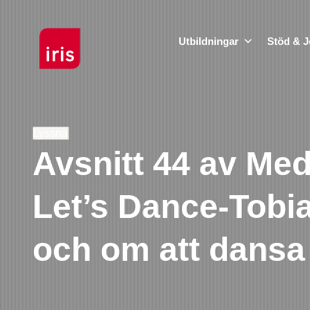
Utbildningar
Stöd & J
Lyssna
Avsnitt 44 av Med 
Let’s Dance-Tob
och om att dansa