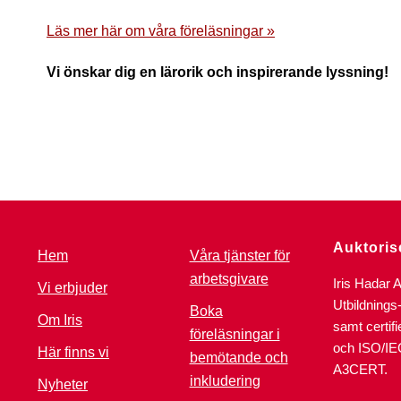
Läs mer här om våra föreläsningar »
Vi önskar dig en lärorik och inspirerande lyssning!
Auktoris
Hem
Våra tjänster för
arbetsgivare
Iris Hadar 
Vi erbjuder
Utbildnings
Boka
Om Iris
samt certif
föreläsningar i
och ISO/IE
Här finns vi
bemötande och
A3CERT.
inkludering
Nyheter