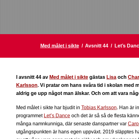
Med målet i sikte
/ Avsnitt 44 / Let’s Da
I avsnitt 44 av
Med målet i sikte
gästas
Lisa
och
Char
Karlsson
. Vi pratar om hans svåra tid i skolan med 
aldrig ge upp något man älskar. Och om att vara någ
Med målet i sikte har bjudit in
Tobias Karlsson
. Han är i
programmet
Let’s Dance
och det är så så de flesta kän
många namnkunniga, där senaste danspartner var
Caro
utgångspunkten är hans egen uppväxt. 2019 släpptes h