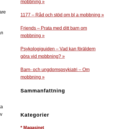
mobbning »
are
1177 – Råd och stöd om bl a mobbning »
Friends – Prata med ditt barn om
an
mobbning »
Psykologiguiden – Vad kan föräldern
göra vid mobbning? »
Barn- och ungdomspsykiatri – Om
mobbning »
Sammanfattning
ta
av
Kategorier
* Magasinet