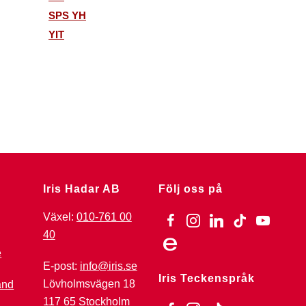
SPS YH
YIT
Iris Hadar AB
Följ oss på
Växel:
010-761 00
facebook
instagram
linkedin
tiktok
youtube
40
ebay
E-post:
info@iris.se
Iris Teckenspråk
Lövholmsvägen 18
änd
117 65 Stockholm