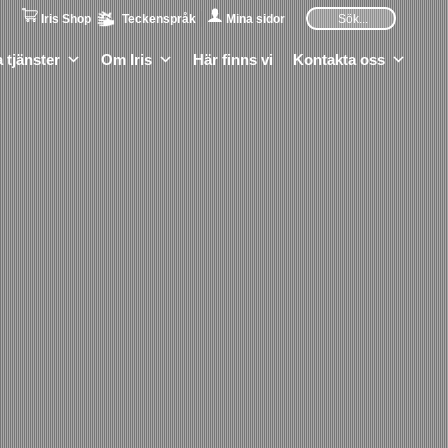
Iris Shop
Teckenspråk
Mina sidor
 tjänster
Om Iris
Här finns vi
Kontakta oss