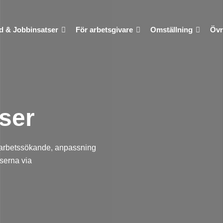
d & Jobbinsatser
För arbetsgivare
Omställning
Övr
ser
itt arbetssökande, anpassning
tserna via