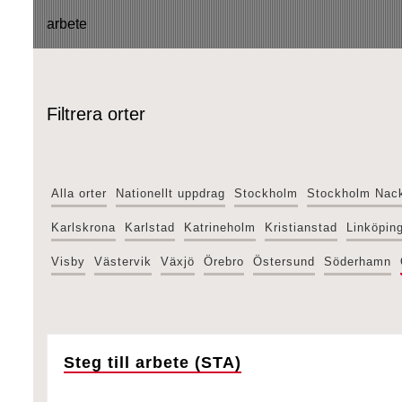
Filtrera orter
Alla orter
Nationellt uppdrag
Stockholm
Stockholm Nac
Karlskrona
Karlstad
Katrineholm
Kristianstad
Linköpin
Visby
Västervik
Växjö
Örebro
Östersund
Söderhamn
Steg till arbete (STA)