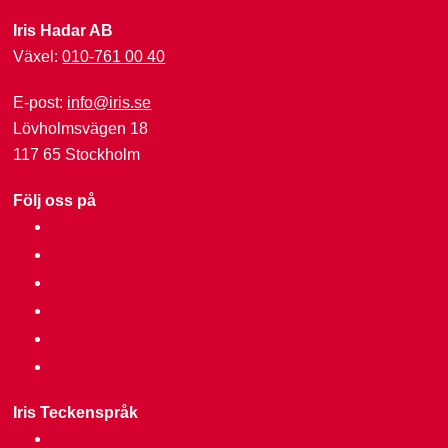
Iris Hadar AB
Växel:
010-761 00 40
E-post:
info@iris.se
Lövholmsvägen 18
117 65 Stockholm
Följ oss på
facebook
instagram
linkedin
tiktok
youtube
ebay
Iris Teckenspråk
facebook