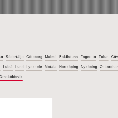
ka
Södertälje
Göteborg
Malmö
Eskilstuna
Fagersta
Falun
Gäv
g
Luleå
Lund
Lycksele
Motala
Norrköping
Nyköping
Oskarsha
Örnsköldsvik