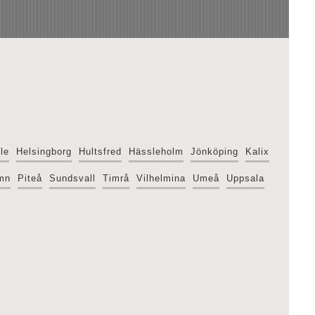
le
Helsingborg
Hultsfred
Hässleholm
Jönköping
Kalix
mn
Piteå
Sundsvall
Timrå
Vilhelmina
Umeå
Uppsala