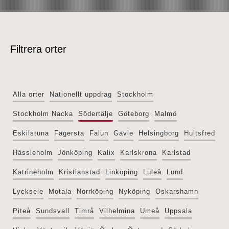
Filtrera orter
Alla orter
Nationellt uppdrag
Stockholm
Stockholm Nacka
Södertälje
Göteborg
Malmö
Eskilstuna
Fagersta
Falun
Gävle
Helsingborg
Hultsfred
Hässleholm
Jönköping
Kalix
Karlskrona
Karlstad
Katrineholm
Kristianstad
Linköping
Luleå
Lund
Lycksele
Motala
Norrköping
Nyköping
Oskarshamn
Piteå
Sundsvall
Timrå
Vilhelmina
Umeå
Uppsala