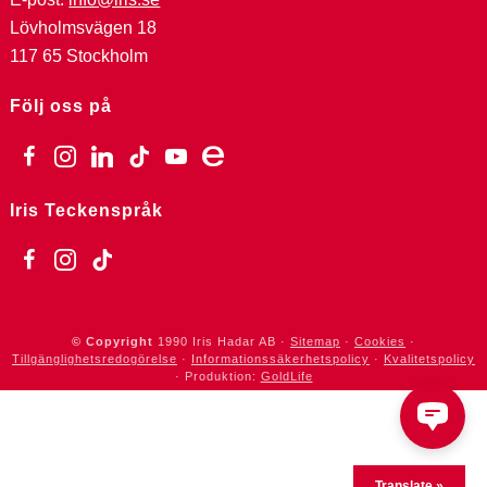
Lövholmsvägen 18
117 65 Stockholm
Följ oss på
facebook
instagram
linkedin
tiktok
youtube
ebay
Iris Teckenspråk
facebook
instagram
tiktok
© Copyright
1990
Iris Hadar AB ·
Sitemap
·
Cookies
·
Tillgänglighetsredogörelse
·
Informationssäkerhetspolicy
·
Kvalitetspolicy
· Produktion:
GoldLife
Translate »