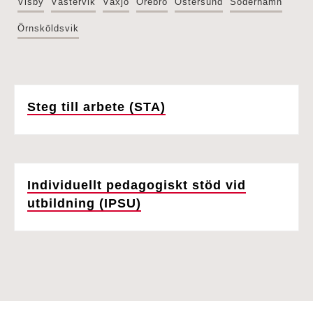
Visby
Västervik
Växjö
Örebro
Östersund
Söderhamn
Örnsköldsvik
Steg till arbete (STA)
Individuellt pedagogiskt stöd vid
utbildning (IPSU)