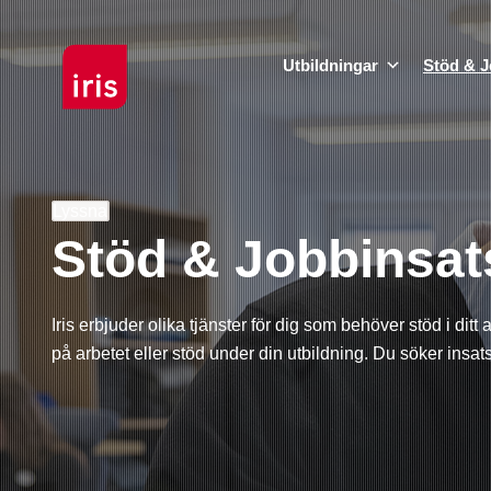
Utbildningar
Stöd & J
Lyssna
Stöd & Jobbinsat
Iris erbjuder olika tjänster för dig som behöver stöd i di
på arbetet eller stöd under din utbildning. Du söker insa