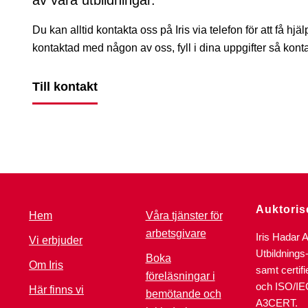
av våra utbildningar.
Du kan alltid kontakta oss på Iris via telefon för att få hjälp i
kontaktad med någon av oss, fyll i dina uppgifter så konta
Till kontakt
Auktoris
Hem
Våra tjänster för
arbetsgivare
Iris Hadar 
Vi erbjuder
Utbildnings
Boka
Om Iris
samt certif
föreläsningar i
och ISO/IE
Här finns vi
bemötande och
A3CERT.