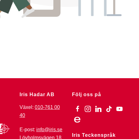
Iris Hadar AB
Följ oss på
Växel:
010-761 00
facebook
instagram
linkedin
tiktok
youtube
40
ebay
E-post:
info@iris.se
Iris Teckenspråk
Lövholmsvägen 18