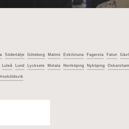
a
Södertälje
Göteborg
Malmö
Eskilstuna
Fagersta
Falun
Gäv
Luleå
Lund
Lycksele
Motala
Norrköping
Nyköping
Oskarsha
Örnsköldsvik