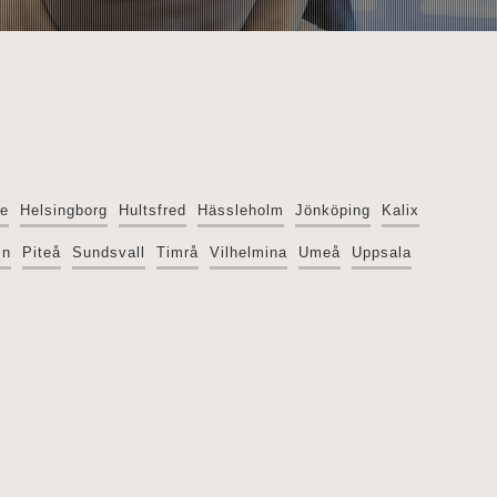
le
Helsingborg
Hultsfred
Hässleholm
Jönköping
Kalix
mn
Piteå
Sundsvall
Timrå
Vilhelmina
Umeå
Uppsala