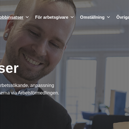
obbinsatser
För arbetsgivare
Omställning
Övriga
ser
tt arbetssökande, anpassning
tserna via Arbetsförmedlingen.