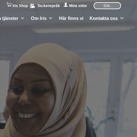
Iris Shop
Teckenspråk
Mina sidor
 tjänster
Om Iris
Här finns vi
Kontakta oss