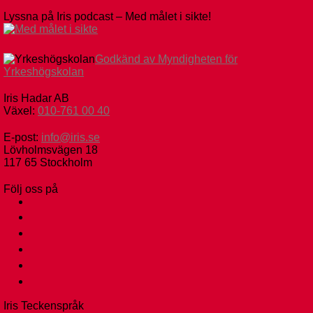
Lyssna på Iris podcast – Med målet i sikte!
Godkänd av Myndigheten för
Yrkeshögskolan
Iris Hadar AB
Växel:
010-761 00 40
E-post:
info@iris.se
Lövholmsvägen 18
117 65 Stockholm
Följ oss på
facebook
instagram
linkedin
tiktok
youtube
ebay
Iris Teckenspråk