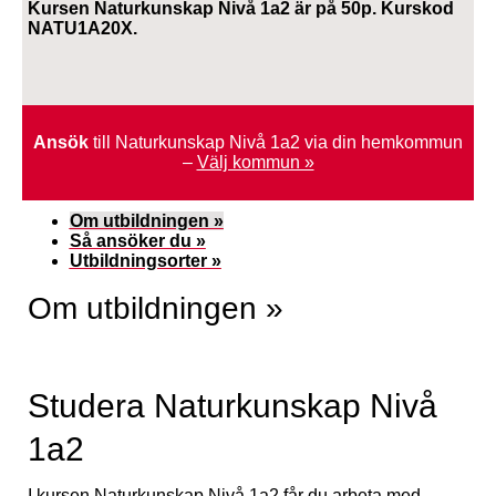
Kursen Naturkunskap Nivå 1a2 är på 50p. Kurskod
NATU1A20X.
Ansök
till Naturkunskap Nivå 1a2 via din hemkommun
–
Välj kommun »
Om utbildningen »
Så ansöker du »
Utbildningsorter »
Om utbildningen »
Studera Naturkunskap Nivå
1a2
I kursen Naturkunskap Nivå 1a2 får du arbeta med