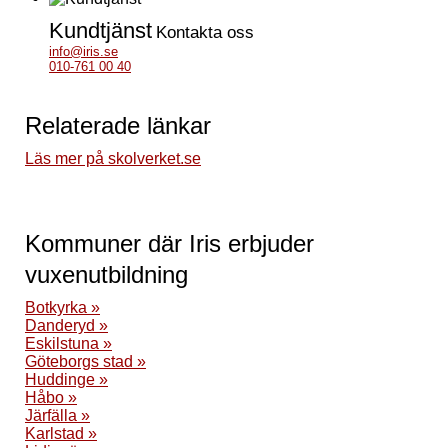
Kundtjänst
Kontakta oss
info@iris.se
010-761 00 40
Relaterade länkar
Läs mer på skolverket.se
Kommuner där Iris erbjuder
vuxenutbildning
Botkyrka »
Danderyd »
Eskilstuna »
Göteborgs stad »
Huddinge »
Håbo »
Järfälla »
Karlstad »