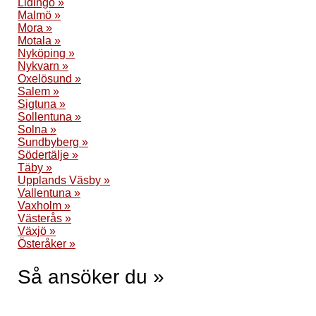
Lidingö »
Malmö »
Mora »
Motala »
Nyköping »
Nykvarn »
Oxelösund »
Salem »
Sigtuna »
Sollentuna »
Solna »
Sundbyberg »
Södertälje »
Täby »
Upplands Väsby »
Vallentuna »
Vaxholm »
Västerås »
Växjö »
Österåker »
Så ansöker du »