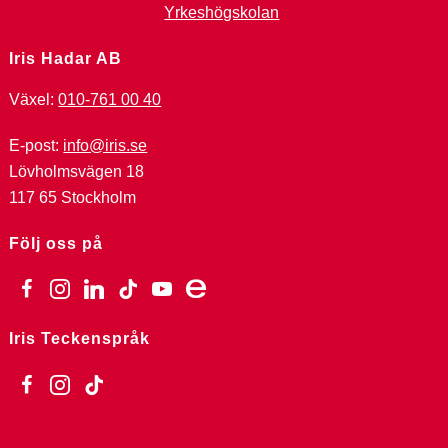
Yrkeshögskolan
Iris Hadar AB
Växel:
010-761 00 40
E-post:
info@iris.se
Lövholmsvägen 18
117 65 Stockholm
Följ oss på
facebook
instagram
linkedin
tiktok
youtube
ebay
Iris Teckenspråk
facebook
instagram
tiktok