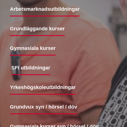
Arbetsmarknadsutbildningar
Grundläggande kurser
Gymnasiala kurser
SFI utbildningar
Yrkeshögskoleutbildningar
Grundvux syn / hörsel / döv
Gymnasiala kurser syn / hörsel / döv