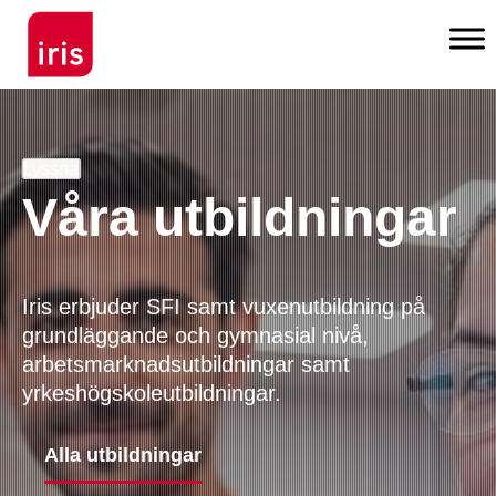
Lyssna
Våra utbildningar
Iris erbjuder SFI samt vuxenutbildning på 
grundläggande och gymnasial nivå, 
arbetsmarknadsutbildningar samt 
yrkeshögskoleutbildningar.
Alla utbildningar