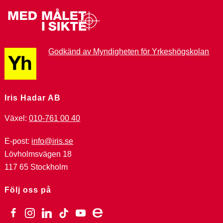
Godkänd av Myndigheten för Yrkeshögskolan
Iris Hadar AB
Växel:
010-761 00 40
E-post:
info@iris.se
Lövholmsvägen 18
117 65 Stockholm
Följ oss på
facebook
instagram
linkedin
tiktok
youtube
ebay