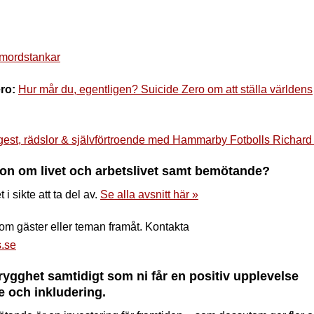
lvmordstankar
ro:
Hur mår du, egentligen? Suicide Zero om att ställa världens
est, rädslor & självförtroende med Hammarby Fotbolls Richar
tion om livet och arbetslivet samt bemötande?
i sikte att ta del av.
Se alla avsnitt här »
 om gäster eller teman framåt. Kontakta
s.se
trygghet samtidigt som ni får en positiv upplevelse
 och inkludering.