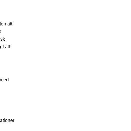
ten att
s
isk
t att
r med
ationer