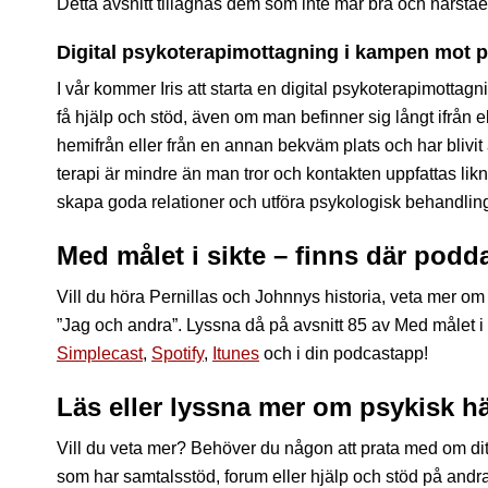
Detta avsnitt tillägnas dem som inte mår bra och närst
Digital psykoterapimottagning i kampen mot p
I vår kommer Iris att starta en digital psykoterapimottag
få hjälp och stöd, även om man befinner sig långt ifrån eller
hemifrån eller från en annan bekväm plats och har blivit
terapi är mindre än man tror och kontakten uppfattas likn
skapa goda relationer och utföra psykologisk behandling
Med målet i sikte – finns där podda
Vill du höra Pernillas och Johnnys historia, veta mer o
”Jag och andra”. Lyssna då på avsnitt 85 av Med målet i 
Simplecast
,
Spotify
,
Itunes
och i din podcastapp!
Läs eller lyssna mer om psykisk 
Vill du veta mer? Behöver du någon att prata med om dit
som har samtalsstöd, forum eller hjälp och stöd på andra