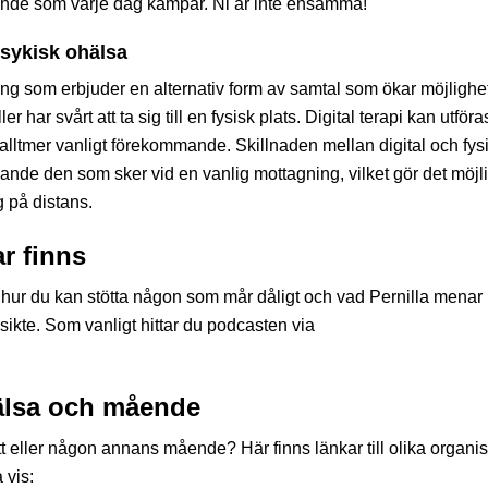
ående som varje dag kämpar. Ni är inte ensamma!
sykisk ohälsa
ning som erbjuder en alternativ form av samtal som ökar möjlighe
 har svårt att ta sig till en fysisk plats. Digital terapi kan utföra
 alltmer vanligt förekommande. Skillnaden mellan digital och fys
ande den som sker vid en vanlig mottagning, vilket gör det möjlig
 på distans.
r finns
m hur du kan stötta någon som mår dåligt och vad Pernilla mena
sikte. Som vanligt hittar du podcasten via
hälsa och mående
t eller någon annans mående? Här finns länkar till olika organis
 vis: