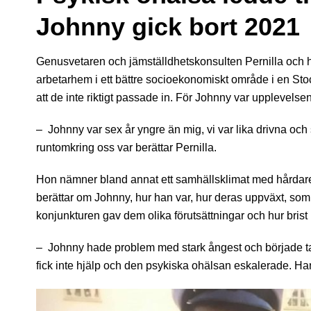
Johnny gick bort 2021
Genusvetaren och jämställdhetskonsulten Pernilla och h
arbetarhem i ett bättre socioekonomiskt område i en St
att de inte riktigt passade in. För Johnny var upplevelsen
– Johnny var sex år yngre än mig, vi var lika drivna och
runtomkring oss var berättar Pernilla.
Hon nämner bland annat ett samhällsklimat med hårdare 
berättar om Johnny, hur han var, hur deras uppväxt, som 
konjunkturen gav dem olika förutsättningar och hur bris
– Johnny hade problem med stark ångest och började ta 
fick inte hjälp och den psykiska ohälsan eskalerade. H