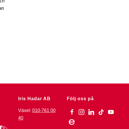
och
man
Iris Hadar AB
Följ oss på
Växel:
010-761 00
facebook
instagram
linkedin
tiktok
youtube
40
ebay