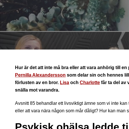
Hur är det att inte må bra eller att vara anhörig till
Pernilla Alexandersson
som delar sin och hennes lil
förlusten av en bror.
Lisa
och
Charlotte
får ta del a
snälla mot varandra.
Avsnitt 85 behandlar ett livsviktigt ämne som vi inte kan t
eller att vara nära någon som mår dåligt? Hur kan man ska
Psykisk ohälsa ledde till