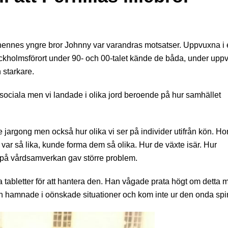
ennes yngre bror Johnny var varandras motsatser. Uppvuxna i e
ockholmsförort under 90- och 00-talet kände de båda, under upp
 starkare.
 sociala men vi landade i olika jord beroende på hur samhället
jargong men också hur olika vi ser på individer utifrån kön. Ho
var så lika, kunde forma dem så olika. Hur de växte isär. Hur
t på vårdsamverkan gav större problem.
tabletter för att hantera den. Han vågade prata högt om detta
an hamnade i oönskade situationer och kom inte ur den onda spi