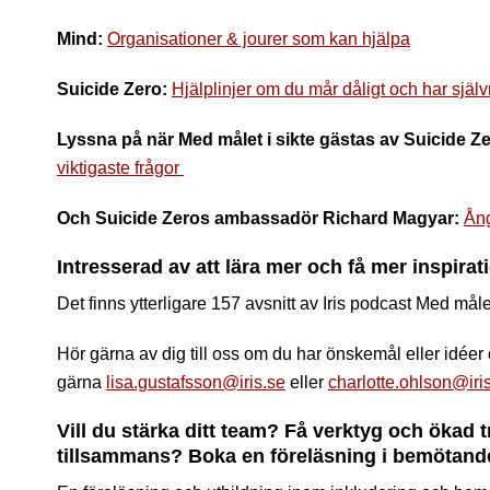
Mind:
Organisationer & jourer som kan hjälpa
Suicide Zero:
Hjälplinjer om du mår dåligt och har sjä
Lyssna på när Med målet i sikte gästas av Suicide Ze
viktigaste frågor
Och Suicide Zeros ambassadör Richard Magyar:
Ång
Intresserad av att lära mer och få mer inspira
Det finns ytterligare 157 avsnitt av Iris podcast Med målet 
Hör gärna av dig till oss om du har önskemål eller idéer
gärna
lisa.gustafsson@iris.se
eller
charlotte.ohlson@iri
Vill du stärka ditt team? Få verktyg och ökad 
tillsammans? Boka en föreläsning i bemötande