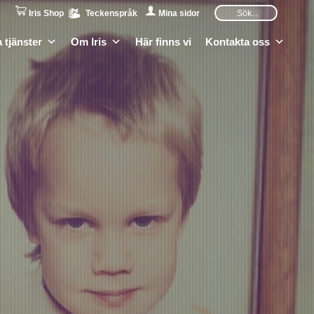
Iris Shop
Teckenspråk
Mina sidor
 tjänster
Om Iris
Här finns vi
Kontakta oss