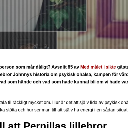
 en person som mår dåligt? Avsnitt 85 av
Med målet i sikte
gäst
lebror Johnnys historia om psykisk ohälsa, kampen för vår
v vad som hände och vad som hade kunnat bli om vi hade var
ala tillräckligt mycket om. Hur är det att själv lida av psykisk oh
 stötta och hur ser man till att själv ha energi i en sådan situa
 att Pernillas lillebror