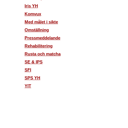
Iris YH
Komvux
Med målet i sikte
Omställning
Pressmeddelande
Rehabilitering
Rusta och matcha
SE & IPS
SFI
SPS YH
YIT