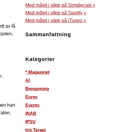
Med målet i sikte på Simplecast »
Med målet i sikte på Spotify »
Med målet i sikte på iTunes »
tt av få
växten,
Sammanfattning
Kategorier
* Magasinet
n
AI
Bemanning
Eures
 men han
Events
ralen.
INAB
IPSU
Iris Terapi