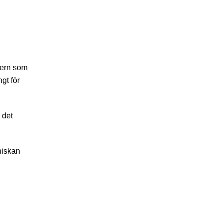
ngern som
gt för
 det
niskan