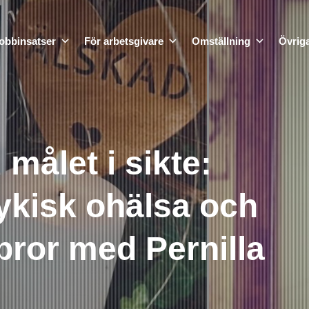
obbinsatser
För arbetsgivare
Omställning
Övriga
målet i sikte:
ykisk ohälsa och
 bror med Pernilla