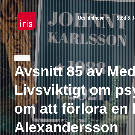
Utbildningar
Stöd & J
Lyssna
Avsnitt 85 av Med 
Livsviktigt om ps
om att förlora en
Alexandersson