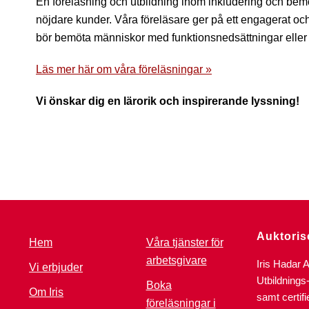
En föreläsning och utbildning inom inkludering och bemö
nöjdare kunder. Våra föreläsare ger på ett engagerat och
bör bemöta människor med funktionsnedsättningar eller
Läs mer här om våra föreläsningar »
Vi önskar dig en lärorik och inspirerande lyssning!
Auktoris
Hem
Våra tjänster för
arbetsgivare
Iris Hadar 
Vi erbjuder
Utbildnings
Boka
Om Iris
samt certif
föreläsningar i