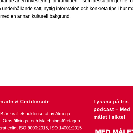
tande är en investering för framtiden – som dessutom ger fler 
 underhållande sätt, nyttig information och konkreta tips i hur 
 med en annan kulturell bakgrund.
erade & Certifierade
Lyssna på Iris
podcast – Med
AB är kvalitetsauktoriserat av Almega
målet i sikte!
-, Omställnings- och Matchningsföretagen
ierat enligt ISO 9000:2015, ISO 14001:2015